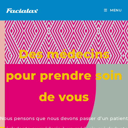
MENU
Des médecins
pour prendre soin
de vous
Nous pensons que nous devons passer d’un patient