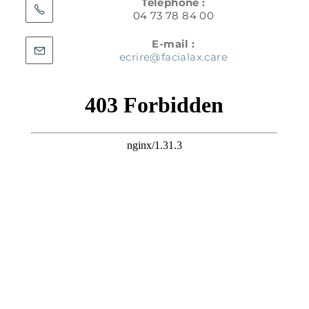
Téléphone :
04 73 78 84 00
E-mail :
ecrire@facialax.care