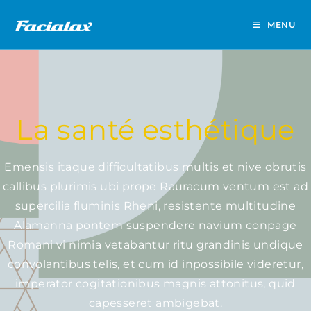
MENU
La santé esthétique
Emensis itaque difficultatibus multis et nive obrutis
callibus plurimis ubi prope Rauracum ventum est ad
supercilia fluminis Rheni, resistente multitudine
Alamanna pontem suspendere navium conpage
Romani vi nimia vetabantur ritu grandinis undique
convolantibus telis, et cum id inpossibile videretur,
imperator cogitationibus magnis attonitus, quid
capesseret ambigebat.