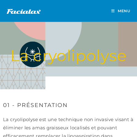
MENU
La cryolipolyse
01 - PRÉSENTATION
La cryolipolyse est une technique non invasive visant à
éliminer les amas graisseux localisés et pouvant
efficacement remplacer la lipoaspiration dans